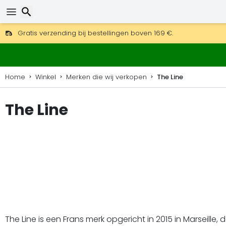
Gratis verzending bij bestellingen boven 169 €.
DHL Express is ook beschikbaar.
Zoeken
30 dagen retour, 90 dagen voor houten kaarten en decoraties
Home
Winkel
Merken die wij verkopen
The Line
The Line
The Line is een Frans merk opgericht in 2015 in Marseill