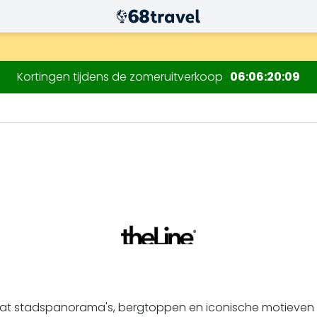
.
Kortingen tijdens de zomeruitverkoop
06
06
20
08
Zoeken
e, dat stadspanorama's, bergtoppen en iconische motieven 