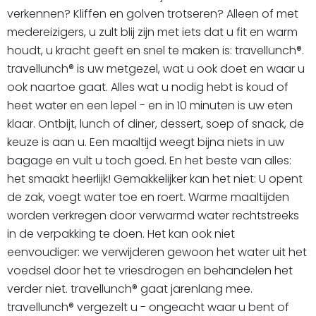
verkennen? Kliffen en golven trotseren? Alleen of met
medereizigers, u zult blij zijn met iets dat u fit en warm
houdt, u kracht geeft en snel te maken is: travellunch®.
travellunch® is uw metgezel, wat u ook doet en waar u
ook naartoe gaat. Alles wat u nodig hebt is koud of
heet water en een lepel - en in 10 minuten is uw eten
klaar. Ontbijt, lunch of diner, dessert, soep of snack, de
keuze is aan u. Een maaltijd weegt bijna niets in uw
bagage en vult u toch goed. En het beste van alles:
het smaakt heerlijk! Gemakkelijker kan het niet: U opent
de zak, voegt water toe en roert. Warme maaltijden
worden verkregen door verwarmd water rechtstreeks
in de verpakking te doen. Het kan ook niet
eenvoudiger: we verwijderen gewoon het water uit het
voedsel door het te vriesdrogen en behandelen het
verder niet. travellunch® gaat jarenlang mee.
travellunch® vergezelt u - ongeacht waar u bent of