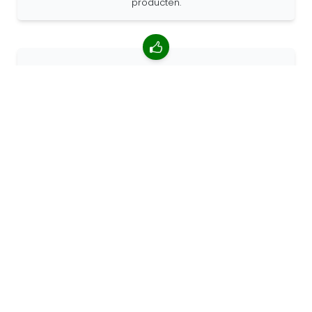
producten.
4.85/5 gemiddelde beoordeling
Meer dan 7400 beoordelingen van klanten van over de
hele wereld. 98% klanten beveelt ons aan.
Gepersonaliseerde bestellingen
68travel is een originele fabrikant, wat betekent dat we
snel gepersonaliseerde bestellingen kunnen maken.
Wij leven voor het avontuur