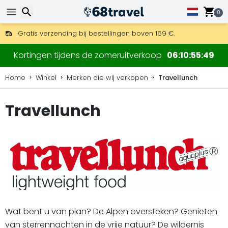
0
Gratis verzending bij bestellingen boven 169 €.
DHL Express is ook beschikbaar.
30 dagen retour, 90 dagen voor houten kaarten en decoraties
Zoeken
Kortingen tijdens de zomeruitverkoop
06
10
55
49
Home
Winkel
Merken die wij verkopen
Travellunch
Travellunch
Zoeken
Wat bent u van plan? De Alpen oversteken? Genieten
van sterrennachten in de vrije natuur? De wildernis