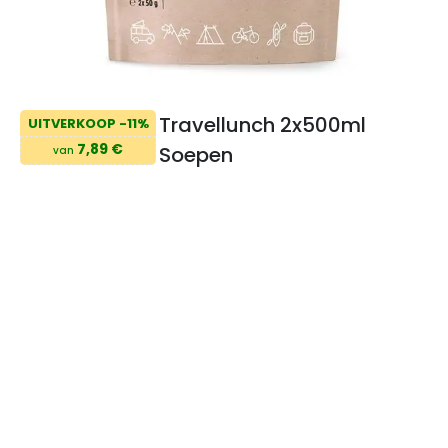
Travellunch 2x500ml
UITVERKOOP -11%
7,89 €
Soepen
van