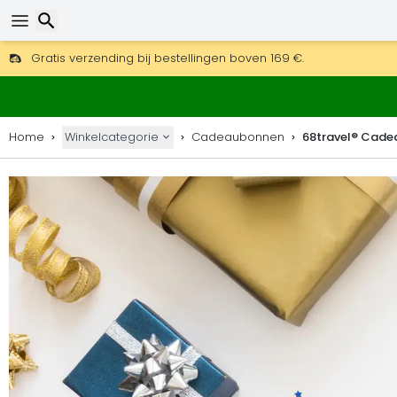
Gratis verzending bij bestellingen boven 169 €.
DHL Express is ook beschikbaar.
30 dagen retour, 90 dagen voor houten kaarten en decoraties
Zoeken
Home
Winkelcategorie
Cadeaubonnen
68travel® Cad