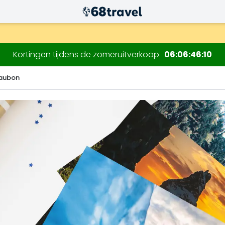
.
Kortingen tijdens de zomeruitverkoop
06
06
46
08
eaubon
Zoeken