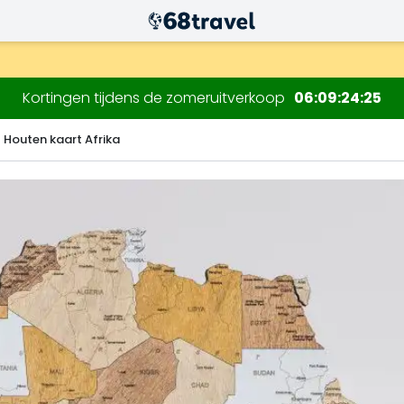
.
Kortingen tijdens de zomeruitverkoop
06
09
24
23
Houten kaart Afrika
Zoeken