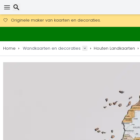
Gratis verzending bij bestellingen boven 169 €.
DHL Express is ook beschikbaar.
Zoeken
30 dagen retour, 90 dagen voor houten kaarten en decoraties
Originele maker van kaarten en decoraties.
Home
Wandkaarten en decoraties
Houten Landkaarten