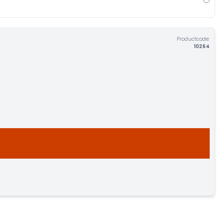
Productcode:
10264