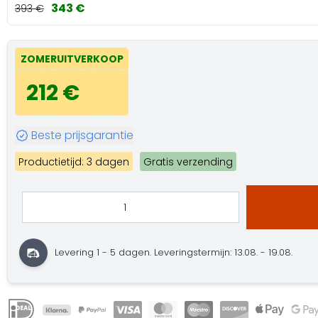
343 €
393 €
ZOMERUITVERKOOP
212 €
Beste prijsgarantie
Productietijd: 3 dagen
Gratis verzending
Levering 1 - 5 dagen.
Leveringstermijn: 13.08. - 19.08.