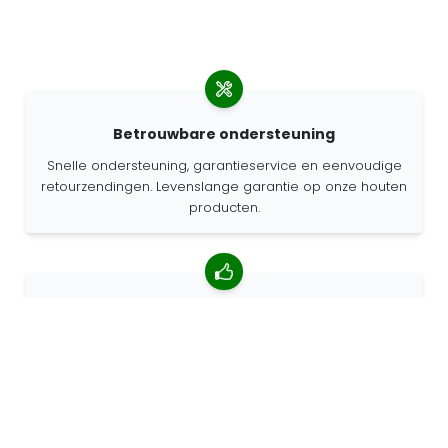
Betrouwbare ondersteuning
Snelle ondersteuning, garantieservice en eenvoudige
retourzendingen. Levenslange garantie op onze houten
producten.
4.85/5 gemiddelde beoordeling
Meer dan 7400 beoordelingen van klanten van over de
hele wereld. 98% klanten beveelt ons aan.