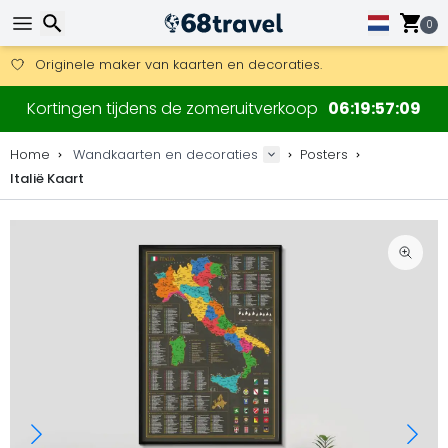
0
Gratis verzending bij bestellingen boven 169 €.
DHL Express is ook beschikbaar.
30 dagen retour, 90 dagen voor houten kaarten en decoraties
Originele maker van kaarten en decoraties.
Zoeken
Kortingen tijdens de zomeruitverkoop
06
19
57
08
Home
Wandkaarten en decoraties
Posters
Italië Kaart
Zoeken