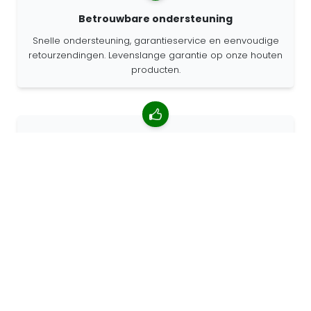
Betrouwbare ondersteuning
Snelle ondersteuning, garantieservice en eenvoudige
retourzendingen. Levenslange garantie op onze houten
producten.
4.85/5 gemiddelde beoordeling
Meer dan 7400 beoordelingen van klanten van over de
hele wereld. 98% klanten beveelt ons aan.
Gepersonaliseerde bestellingen
68travel is een originele fabrikant, wat betekent dat we
snel gepersonaliseerde bestellingen kunnen maken.