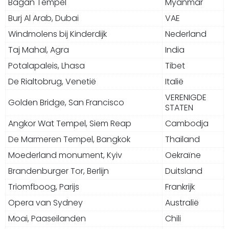
Bagan Tempel
Myanmar
Burj Al Arab, Dubai
VAE
Windmolens bij Kinderdijk
Nederland
Taj Mahal, Agra
India
Potalapaleis, Lhasa
Tibet
De Rialtobrug, Venetië
Italië
VERENIGDE
Golden Bridge, San Francisco
STATEN
Angkor Wat Tempel, Siem Reap
Cambodja
De Marmeren Tempel, Bangkok
Thailand
Moederland monument, Kyiv
Oekraïne
Brandenburger Tor, Berlijn
Duitsland
Triomfboog, Parijs
Frankrijk
Opera van Sydney
Australië
Moai, Paaseilanden
Chili