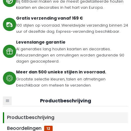
Bij 68travel maken we de meest gedetailleerde houten
kaarten en decoraties in het hart van Europa.
Gratis verzending vanaf 169 €
100 stijlen op voorraad. Wereldwijde verzending binnen 24
uur of dezelfde dag. Express-verzending beschikbaar.
Levenslange garantie
Al generaties lang houten kaarten en decoraties.
Retourzendingen en omruilingen worden gedurende 90
dagen geaccepteerd.
Meer dan 500 unieke stijlen in voorraad.
Grootste selectie kleuren, talen en afmetingen
beschikbaar om meteen te verzenden.
Productbeschrijving
Productbeschrijving
Beoordelingen
12