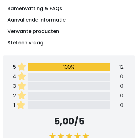
Samenvatting & FAQs
Aanvullende informatie
Verwante producten
Stel een vraag
5
100%
12
4
0
3
0
2
0
1
0
5,00/5