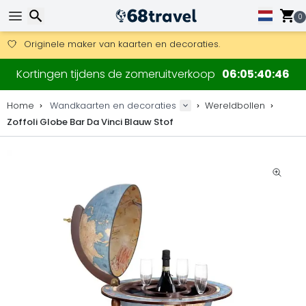
Gratis verzending bij bestellingen boven 169 €.
DHL Express is ook beschikbaar.
0
30 dagen retour, 90 dagen voor houten kaarten en decoraties
Originele maker van kaarten en decoraties.
Zoeken
Kortingen tijdens de zomeruitverkoop
06
05
40
46
Home
Wandkaarten en decoraties
Wereldbollen
Zoffoli Globe Bar Da Vinci Blauw Stof
Zoeken