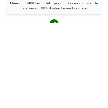
Meer dan 7400 beoordelingen van klanten van over de
hele wereld. 98% klanten beveelt ons aan.
Gepersonaliseerde bestellingen
68travel is een originele fabrikant, wat betekent dat we
snel gepersonaliseerde bestellingen kunnen maken.
Wij leven voor het avontuur
Bij 68travel houden we van reizen en ontdekken. Wij
streven ernaar om gerecyclede natuurlijke materialen
te gebruiken en het gebruik van plastic te verminderen.
68travel rond de wereld »