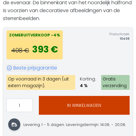
de evenaar. De binnenkant van het noordelijk halfrond
is voorzien van decoratieve afbeeldingen van de
sterrenbeelden.
Productcode:
ZOMERUITVERKOOP -4%
10409
393 €
408 €
Beste prijsgarantie
Op voorraad in 3 dagen (uit
Korting:
Gratis
extern magazijn).
4 %
verzending
IN WINKELWAGEN
Levering 1 - 5 dagen. Leveringstermijn: 14.08. - 20.08.