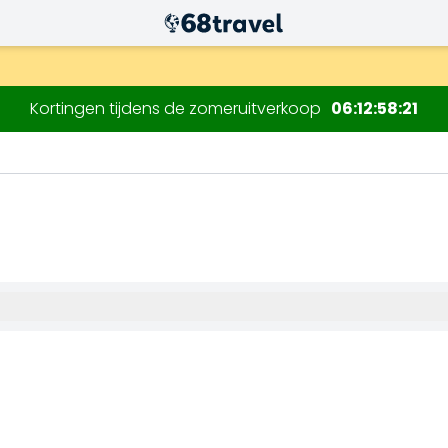
.
Kortingen tijdens de zomeruitverkoop
06
12
58
20
Zoeken