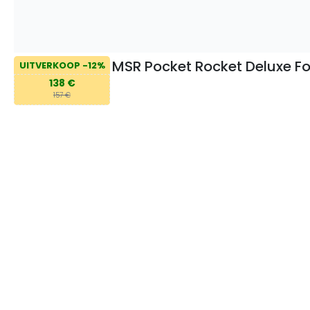
MSR Pocket Rocket Deluxe Fo
UITVERKOOP -12%
138 €
157 €