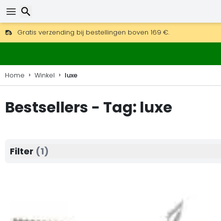
Gratis verzending bij bestellingen boven 169 €.
DHL Express is ook beschikbaar.
Zoeken
30 dagen retour, 90 dagen voor houten kaarten en decoraties
Home
Winkel
luxe
Bestsellers - Tag: luxe
Filter
(1)