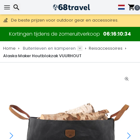
0
Gratis verzending bij bestellingen boven 169 €.
DHL Express is ook beschikbaar.
Zoeken
30 dagen retour, 90 dagen voor houten kaarten en decoraties
Kortingen tijdens de zomeruitverkoop
06
16
10
33
De beste prijzen voor outdoor gear en accessoires.
Home
Buitenleven en kamperen
Reisaccessoires
Alaska Maker Houtblokzak VUURHOUT
Zoeken