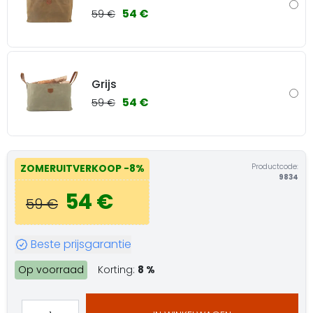
54 €
59 €
Grijs
54 €
59 €
Productcode:
ZOMERUITVERKOOP
-8%
9834
54 €
59 €
Beste prijsgarantie
Op voorraad
Korting:
8 %