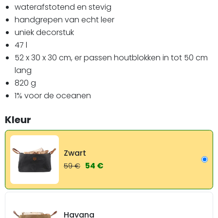
waterafstotend en stevig
handgrepen van echt leer
uniek decorstuk
47 l
52 x 30 x 30 cm, er passen houtblokken in tot 50 cm
lang
820 g
1% voor de oceanen
Kleur
Zwart
54 €
59 €
Havana