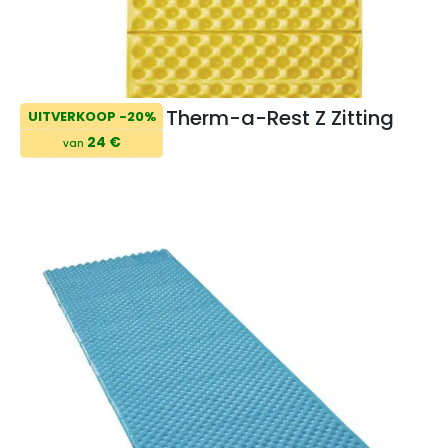
Therm-a-Rest Z Zitting
UITVERKOOP -20%
24 €
van