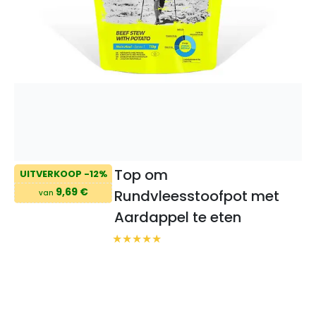
Top om
UITVERKOOP -12%
9,69 €
Rundvleesstoofpot met
van
Aardappel te eten