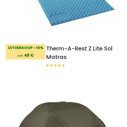
Therm-A-Rest Z Lite Sol
UITVERKOOP -19%
48 €
Matras
van