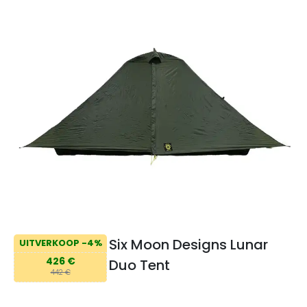
Six Moon Designs Lunar
UITVERKOOP -4%
426 €
Duo Tent
442 €