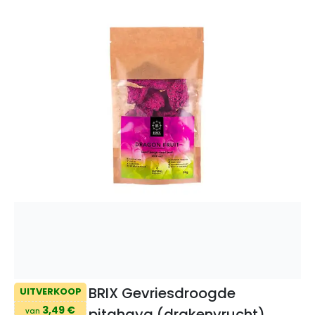
BRIX Gevriesdroogde
UITVERKOOP
3,49 €
pitahaya (drakenvrucht)
van