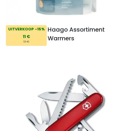
Haago Assortiment
UITVERKOOP -15%
11 €
Warmers
13 €