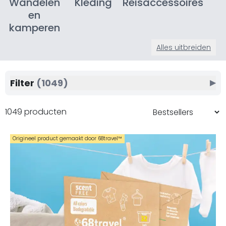
Wandelen
Kleding
Reisaccessoires
en
kamperen
Alles uitbreiden
Filter
(1049)
▶
1049 producten
Origineel product gemaakt door 68travel™️