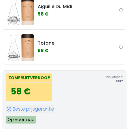
Aiguille Du Midi
58 €
Tofane
58 €
Productcode:
ZOMERUITVERKOOP
9817
58 €
Beste prijsgarantie
Op voorraad