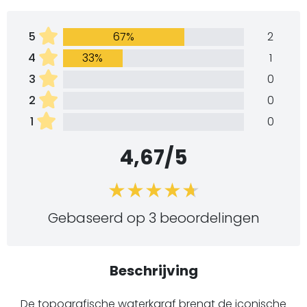
5
67%
2
4
33%
1
3
0
2
0
1
0
4,67/5
Gebaseerd op 3 beoordelingen
Beschrijving
De topografische waterkaraf brengt de iconische