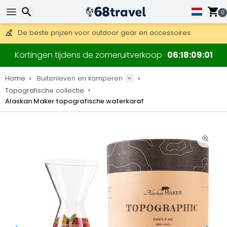
0
Gratis verzending bij bestellingen boven 169 €.
DHL Express is ook beschikbaar.
Zoeken
30 dagen retour, 90 dagen voor houten kaarten en decoraties
Kortingen tijdens de zomeruitverkoop
06
18
09
00
De beste prijzen voor outdoor gear en accessoires.
Home
Buitenleven en kamperen
Topografische collectie
Alaskan Maker topografische waterkaraf
Zoeken