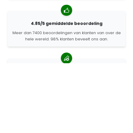
4.85/5 gemiddelde beoordeling
Meer dan 7400 beoordelingen van klanten van over de
hele wereld. 98% klanten beveelt ons aan.
Gepersonaliseerde bestellingen
68travel is een originele fabrikant, wat betekent dat we
snel gepersonaliseerde bestellingen kunnen maken.
Wij leven voor het avontuur
Bij 68travel houden we van reizen en ontdekken. Wij