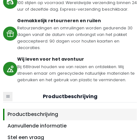
100 stijlen op voorraad. Wereldwijde verzending binnen 24
uur of dezelfde dag. Express-verzending beschikbaar.
Gemakkelijk retourneren en ruilen
Retourzendingen en omruilingen worden gedurende 30
dagen vanaf de datum van ontvangst van het pakket
geaccepteerd. 90 dagen voor houten kaarten en
decoraties.
Wij leven voor het avontuur
Bij 68travel houden we van reizen en ontdekken. Wij
streven ernaar om gerecyclede natuurlijke materialen te
gebruiken en het gebruik van plastic te verminderen.
Productbeschrijving
Productbeschrijving
Aanvullende informatie
Stel een vraag