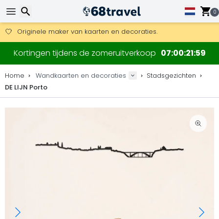
0
Gratis verzending bij bestellingen boven 169 €.
DHL Express is ook beschikbaar.
30 dagen retour, 90 dagen voor houten kaarten en decoraties
Originele maker van kaarten en decoraties.
Zoeken
Kortingen tijdens de zomeruitverkoop
07
00
21
58
Home
Wandkaarten en decoraties
Stadsgezichten
DE LIJN Porto
Zoeken