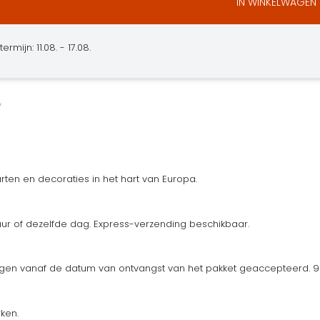
IN WINKELWAGEN
ermijn: 11.08. - 17.08.
ten en decoraties in het hart van Europa.
uur of dezelfde dag. Express-verzending beschikbaar.
en vanaf de datum van ontvangst van het pakket geaccepteerd. 90
ken.