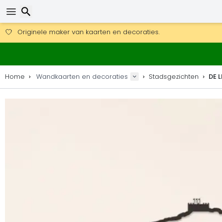
Gratis verzending bij bestellingen boven 169 €.
DHL Express is ook beschikbaar.
30 dagen retour, 90 dagen voor houten kaarten en decoraties
Originele maker van kaarten en decoraties.
Zoeken
Home
Wandkaarten en decoraties
Stadsgezichten
DE 