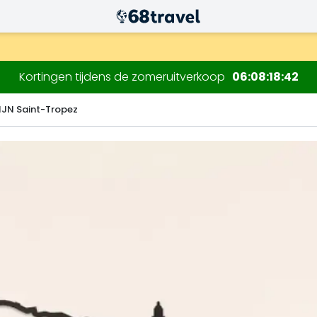
.
Kortingen tijdens de zomeruitverkoop
06
08
18
41
LIJN Saint-Tropez
Zoeken