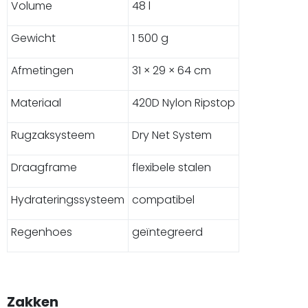
Volume
48 l
Gewicht
1 500 g
Afmetingen
31 × 29 × 64 cm
Materiaal
420D Nylon Ripstop
Rugzaksysteem
Dry Net System
Draagframe
flexibele stalen
Hydrateringssysteem
compatibel
Regenhoes
geïntegreerd
Zakken