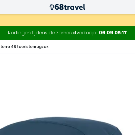
.
Kortingen tijdens de zomeruitverkoop
06
09
05
16
isterre 48 toeristenrugzak
Zoeken