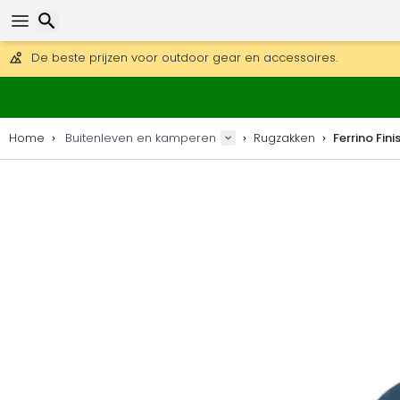
Gratis verzending bij bestellingen boven 169 €.
DHL Express is ook beschikbaar.
30 dagen retour, 90 dagen voor houten kaarten en decoraties
De beste prijzen voor outdoor gear en accessoires.
Zoeken
Home
Buitenleven en kamperen
Rugzakken
Ferrino Fin