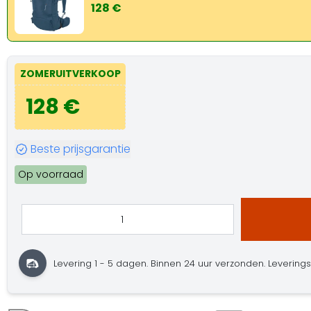
128 €
ZOMERUITVERKOOP
128 €
Beste prijsgarantie
Op voorraad
Levering 1 - 5 dagen.
Binnen 24 uur verzonden.
Leveringst