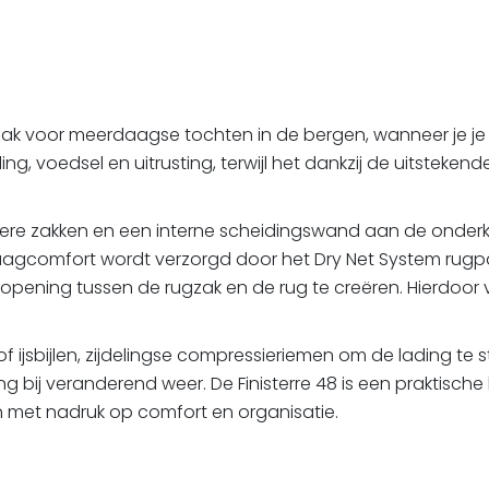
gzak voor meerdaagse tochten in de bergen, wanneer je je ui
ng, voedsel en uitrusting, terwijl het dankzij de uitsteken
re zakken en een interne scheidingswand aan de onderkan
raagcomfort wordt verzorgd door het Dry Net System rugp
ening tussen de rugzak en de rug te creëren. Hierdoor ven
 ijsbijlen, zijdelingse compressieriemen om de lading te st
bij veranderend weer. De Finisterre 48 is een praktische 
 met nadruk op comfort en organisatie.