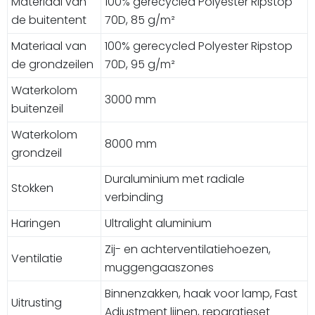
Materiaal van
100% gerecycled Polyester Ripstop
de buitentent
70D, 85 g/m²
Materiaal van
100% gerecycled Polyester Ripstop
de grondzeilen
70D, 95 g/m²
Waterkolom
3000 mm
buitenzeil
Waterkolom
8000 mm
grondzeil
Duraluminium met radiale
Stokken
verbinding
Haringen
Ultralight aluminium
Zij- en achterventilatiehoezen,
Ventilatie
muggengaaszones
Binnenzakken, haak voor lamp, Fast
Uitrusting
Adjustment lijnen, reparatieset