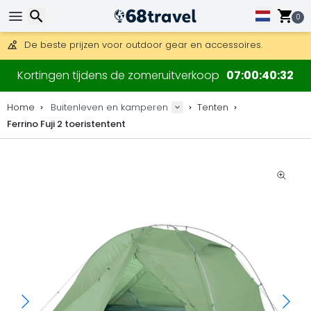
Gratis verzending bij bestellingen boven 169 €.
DHL Express is ook beschikbaar.
0
30 dagen retour, 90 dagen voor houten kaarten en decoraties
De beste prijzen voor outdoor gear en accessoires.
Zoeken
Kortingen tijdens de zomeruitverkoop
07
00
40
32
Home
Buitenleven en kamperen
Tenten
Ferrino Fuji 2 toeristentent
Zoeken