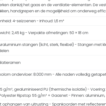
ken dankzij het gaas en de ventilatie-elementen. De ves
 zakken, handgrepen en de mogelijkheid om onderweg effici
heid: 4-seizoenen - Inhoud: 1,6 m³
cht: 2,45 kg - Verpakte afmetingen: 50 × 18 cm
aluminium stangen (licht, sterk, flexibel) - Stangen met kl
delen
ilatieramen
kolom ondervloer: 8.000 mm - Alle naden volledig getape
5 g/m², gealuminiseerd PU (thermische isolatie) - Voerin
 Polyester Ripstop 55 g/m² + Gaasnet - Pinnen: aluminium,
t ophangen van uitrusting - Spankoorden met reflectere