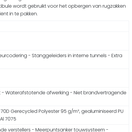
tibule wordt gebruikt voor het opbergen van rugzakken
ënt in te pakken.
eurcodering - Stanggeleiders in interne tunnels - Extra
t - Waterafstotende afwerking - Niet brandvertragende
g: 70D Gerecycled Polyester 95 g/m², gealuminiseerd PU
 Al 7075
nde verstellers - Meerpuntsanker touwsysteem -