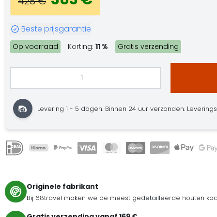
428 €
Beste prijsgarantie
Op voorraad
Korting:
11 %
Gratis verzending
Levering 1 - 5 dagen. Binnen 24 uur verzonden. Leveringster
Originele fabrikant
Bij 68travel maken we de meest gedetailleerde houten kaar
Gratis verzending vanaf 169 €