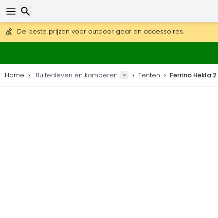
Gratis verzending bij bestellingen boven 169 €.
DHL Express is ook beschikbaar.
30 dagen retour, 90 dagen voor houten kaarten en decoraties
De beste prijzen voor outdoor gear en accessoires.
Zoeken
Home
Buitenleven en kamperen
Tenten
Ferrino Hekla 2