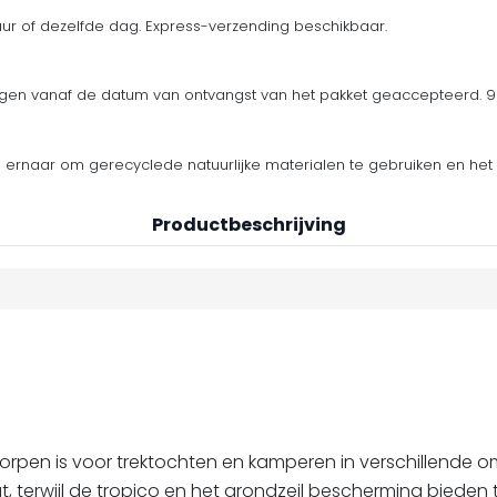
uur of dezelfde dag. Express-verzending beschikbaar.
en vanaf de datum van ontvangst van het pakket geaccepteerd. 90
n ernaar om gerecyclede natuurlijke materialen te gebruiken en het 
Productbeschrijving
rpen is voor trektochten en kamperen in verschillende om
 terwijl de tropico en het grondzeil bescherming bieden