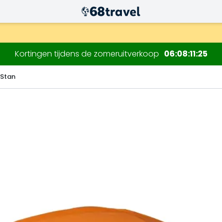
.
Kortingen tijdens de zomeruitverkoop
06
08
11
24
 Stan
Zoeken