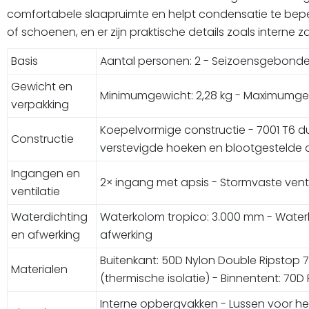
comfortabele slaapruimte en helpt condensatie te beper
of schoenen, en er zijn praktische details zoals interne
Basis
Aantal personen: 2 - Seizoensgebonden
Gewicht en
Minimumgewicht: 2,28 kg - Maximumgewi
verpakking
Koepelvormige constructie - 7001 T6 dur
Constructie
verstevigde hoeken en blootgestelde 
Ingangen en
2× ingang met apsis - Stormvaste vent
ventilatie
Waterdichting
Waterkolom tropico: 3.000 mm - Water
en afwerking
afwerking
Buitenkant: 50D Nylon Double Ripstop 7
Materialen
(thermische isolatie) - Binnentent: 70D
Interne opbergvakken - Lussen voor he