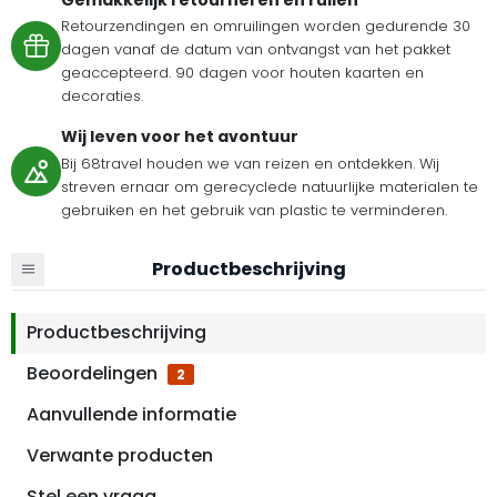
Retourzendingen en omruilingen worden gedurende 30
dagen vanaf de datum van ontvangst van het pakket
geaccepteerd. 90 dagen voor houten kaarten en
decoraties.
Wij leven voor het avontuur
Bij 68travel houden we van reizen en ontdekken. Wij
streven ernaar om gerecyclede natuurlijke materialen te
gebruiken en het gebruik van plastic te verminderen.
Productbeschrijving
Productbeschrijving
Beoordelingen
2
Aanvullende informatie
Verwante producten
Stel een vraag