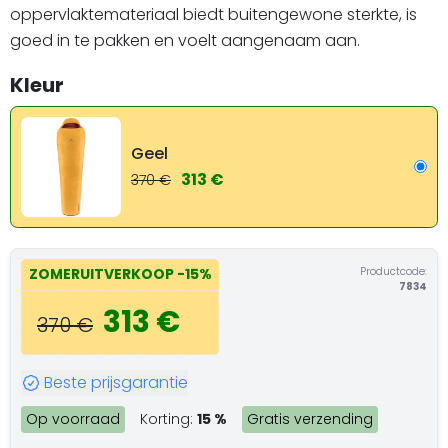
oppervlaktemateriaal biedt buitengewone sterkte, is
goed in te pakken en voelt aangenaam aan.
Kleur
Geel
313 €
370 €
Productcode:
ZOMERUITVERKOOP
-15%
7834
313 €
370 €
Beste prijsgarantie
Op voorraad
Korting:
15 %
Gratis verzending