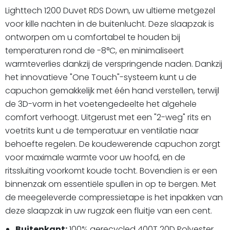
Lighttech 1200 Duvet RDS Down, uw ultieme metgezel
voor kille nachten in de buitenlucht. Deze slaapzak is
ontworpen om u comfortabel te houden bij
temperaturen rond de -8°C, en minimaliseert
warmteverlies dankzij de verspringende naden. Dankzij
het innovatieve "One Touch"-systeem kunt u de
capuchon gemakkelijk met één hand verstellen, terwijl
de 3D-vorm in het voetengedeelte het algehele
comfort verhoogt. Uitgerust met een "2-weg" rits en
voetrits kunt u de temperatuur en ventilatie naar
behoefte regelen. De koudewerende capuchon zorgt
voor maximale warmte voor uw hoofd, en de
ritssluiting voorkomt koude tocht. Bovendien is er een
binnenzak om essentiële spullen in op te bergen. Met
de meegeleverde compressietape is het inpakken van
deze slaapzak in uw rugzak een fluitje van een cent.
Buitenkant:
100% gerecycled 400T 20D Polyester