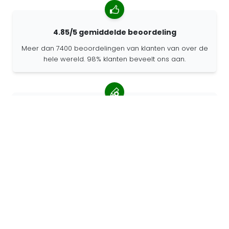
4.85/5 gemiddelde beoordeling
Meer dan 7400 beoordelingen van klanten van over de
hele wereld. 98% klanten beveelt ons aan.
Gepersonaliseerde bestellingen
68travel is een originele fabrikant, wat betekent dat we
snel gepersonaliseerde bestellingen kunnen maken.
Wij leven voor het avontuur
Bij 68travel houden we van reizen en ontdekken. Wij
streven ernaar om gerecyclede natuurlijke materialen