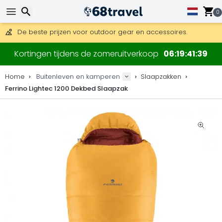
0
Gratis verzending bij bestellingen boven 169 €.
DHL Express is ook beschikbaar.
30 dagen retour, 90 dagen voor houten kaarten en decoraties
Zoeken
De beste prijzen voor outdoor gear en accessoires.
Kortingen tijdens de zomeruitverkoop
06
19
41
38
Home
Buitenleven en kamperen
Slaapzakken
Ferrino Lightec 1200 Dekbed Slaapzak
Zoeken