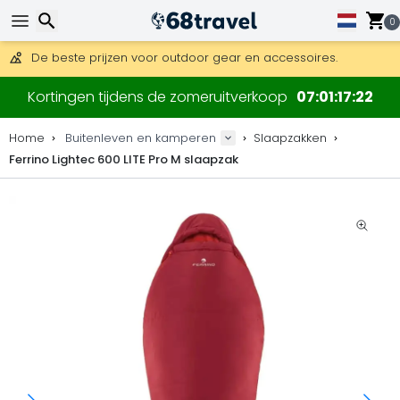
Gratis verzending bij bestellingen boven 169 €.
DHL Express is ook beschikbaar.
0
30 dagen retour, 90 dagen voor houten kaarten en decoraties
De beste prijzen voor outdoor gear en accessoires.
Zoeken
Kortingen tijdens de zomeruitverkoop
07
01
17
22
Home
Buitenleven en kamperen
Slaapzakken
Ferrino Lightec 600 LITE Pro M slaapzak
Zoeken