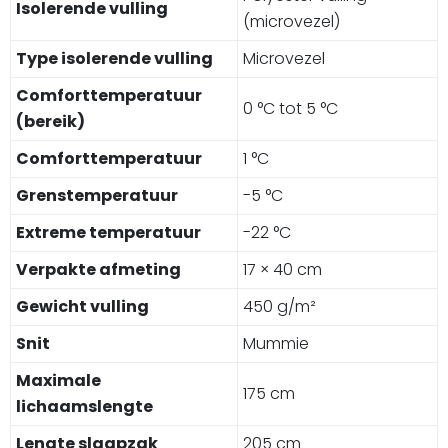
Isolerende vulling
(microvezel)
Type isolerende vulling
Microvezel
Comforttemperatuur
0 °C tot 5 °C
(bereik)
Comforttemperatuur
1 °C
Grenstemperatuur
-5 °C
Extreme temperatuur
-22 °C
Verpakte afmeting
17 × 40 cm
Gewicht vulling
450 g/m²
Snit
Mummie
Maximale
175 cm
lichaamslengte
Lengte slaapzak
205 cm