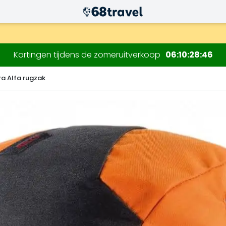
.
Kortingen tijdens de zomeruitverkoop
06
10
28
45
rra Alfa rugzak
Zoeken