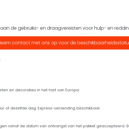
n aan de gebruiks- en draagvereisten voor hulp- en reddin
Neem contact met ons op voor de beschikbaarheidsstatu
ten en decoraties in het hart van Europa.
uur of dezelfde dag. Express-verzending beschikbaar.
en vanaf de datum van ontvangst van het pakket geaccepteerd. 90