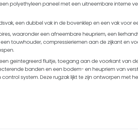
een polyethyleen paneel met een uitneembare interne vers
dsvak, een dubbel vak in de bovenklep en een vak voor een 
ires, waaronder een afneembare heupriem, een lierhandva
ant, een touwhouder, compressieriemen aan de zijkant en 
espen.
een geïntegreerd fluitje, toegang aan de voorkant van de
eflecterende banden en een bodem- en heupriem van verst
ontrol system. Deze rugzak lijkt te zijn ontworpen met h