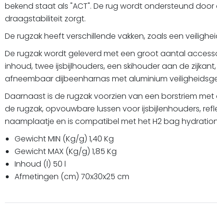
bekend staat als "ACT". De rug wordt ondersteund door 
draagstabiliteit zorgt.
De rugzak heeft verschillende vakken, zoals een veilighei
De rugzak wordt geleverd met een groot aantal accesso
inhoud, twee ijsbijlhouders, een skihouder aan de zijk
afneembaar dijbeenharnas met aluminium veiligheidsg
Daarnaast is de rugzak voorzien van een borstriem met 
de rugzak, opvouwbare lussen voor ijsbijlenhouders, r
naamplaatje en is compatibel met het H2 bag hydration c
Gewicht MIN (Kg/g) 1,40 Kg
Gewicht MAX (Kg/g) 1,85 Kg
Inhoud (l) 50 l
Afmetingen (cm) 70x30x25 cm