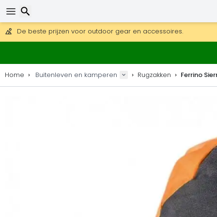
Gratis verzending bij bestellingen boven 169 €.
DHL Express is ook beschikbaar.
Zoeken
30 dagen retour, 90 dagen voor houten kaarten en decoraties
De beste prijzen voor outdoor gear en accessoires.
Home
Buitenleven en kamperen
Rugzakken
Ferrino Sie