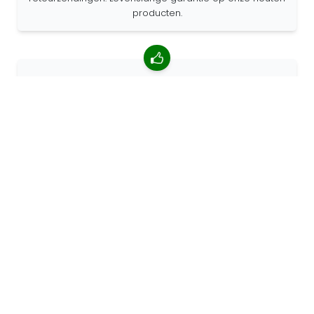
producten.
4.85/5 gemiddelde beoordeling
Meer dan 7400 beoordelingen van klanten van over de
hele wereld. 98% klanten beveelt ons aan.
Gepersonaliseerde bestellingen
68travel is een originele fabrikant, wat betekent dat we
snel gepersonaliseerde bestellingen kunnen maken.