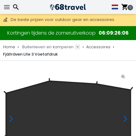
Gratis verzending bij bestellingen boven 169 €.
DHL Express is ook beschikbaar.
0
30 dagen retour, 90 dagen voor houten kaarten en decoraties
De beste prijzen voor outdoor gear en accessoires.
Zoeken
Kortingen tijdens de zomeruitverkoop
06
09
26
05
Home
Buitenleven en kamperen
Accessoires
Fjällräven Lite 3 Voetafdruk
Zoeken