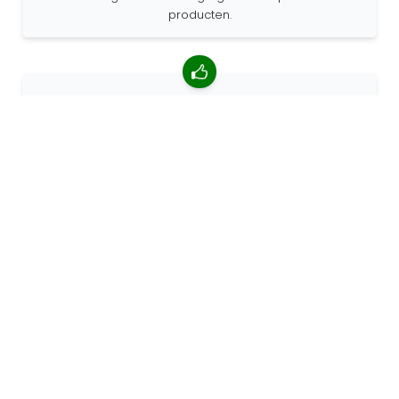
producten.
4.85/5 gemiddelde beoordeling
Meer dan 7400 beoordelingen van klanten van over de
hele wereld. 98% klanten beveelt ons aan.
Gepersonaliseerde bestellingen
68travel is een originele fabrikant, wat betekent dat we
snel gepersonaliseerde bestellingen kunnen maken.