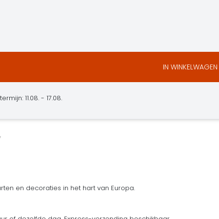
IN WINKELWAGEN
mijn: 11.08. - 17.08.
ten en decoraties in het hart van Europa.
uur of dezelfde dag. Express-verzending beschikbaar.