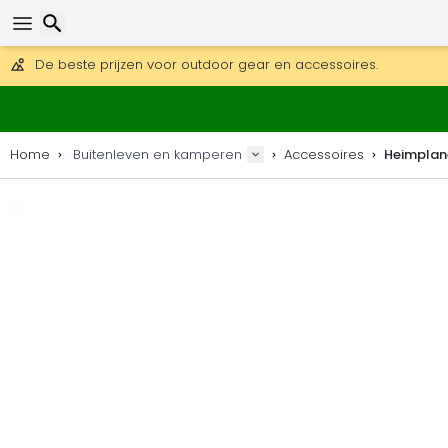
Gratis verzending bij bestellingen boven 169 €.
DHL Express is ook beschikbaar.
30 dagen retour, 90 dagen voor houten kaarten en decoraties
De beste prijzen voor outdoor gear en accessoires.
Zoeken
Home
Buitenleven en kamperen
Accessoires
Heimplane