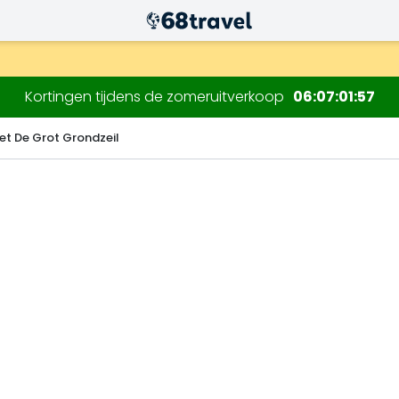
.
Kortingen tijdens de zomeruitverkoop
06
07
01
56
t De Grot Grondzeil
Zoeken