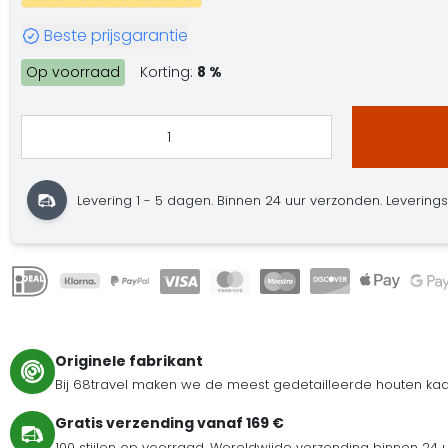
Beste prijsgarantie
Op voorraad
Korting:
8 %
Levering 1 - 5 dagen. Binnen 24 uur verzonden. Leveringster
Originele fabrikant
Bij 68travel maken we de meest gedetailleerde houten kaar
Gratis verzending vanaf 169 €
100 stijlen op voorraad. Wereldwijde verzending binnen 24 