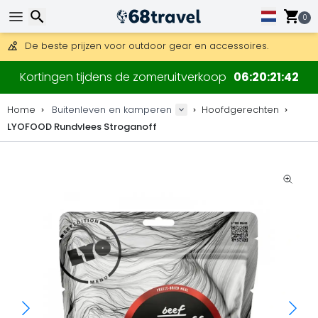
0
Gratis verzending bij bestellingen boven 169 €.
DHL Express is ook beschikbaar.
30 dagen retour, 90 dagen voor houten kaarten en decoraties
Zoeken
De beste prijzen voor outdoor gear en accessoires.
Kortingen tijdens de zomeruitverkoop
06
20
21
41
Home
Buitenleven en kamperen
Hoofdgerechten
LYOFOOD Rundvlees Stroganoff
Zoeken