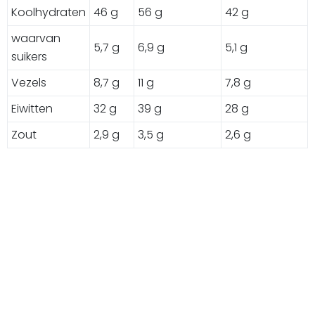
Koolhydraten
46 g
56 g
42 g
waarvan
5,7 g
6,9 g
5,1 g
suikers
Vezels
8,7 g
11 g
7,8 g
Eiwitten
32 g
39 g
28 g
Zout
2,9 g
3,5 g
2,6 g