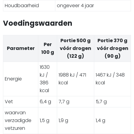
Houdbaarheid
ongeveer 4 jaar
Voedingswaarden
Portie 500 g
Portie 370 g
Per
Parameter
vóór drogen
vóór drogen
100 g
(122 g)
(90 g)
1630
kJ /
1988 kJ / 471
1467 kJ / 348
Energie
386
kcal
kcal
kcal
Vet
6,4 g
7,7 g
5,7 g
waarvan
verzadigde
1,5 g
1,9 g
1,4 g
vetzuren