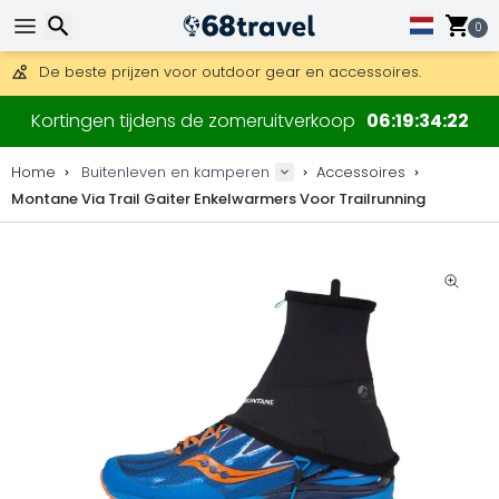
Gratis verzending bij bestellingen boven 169 €.
DHL Express is ook beschikbaar.
0
30 dagen retour, 90 dagen voor houten kaarten en decoraties
De beste prijzen voor outdoor gear en accessoires.
Zoeken
Kortingen tijdens de zomeruitverkoop
06
19
34
22
Home
Buitenleven en kamperen
Accessoires
Montane Via Trail Gaiter Enkelwarmers Voor Trailrunning
Zoeken