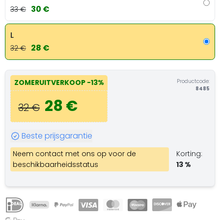
30 €
33 €
L
28 €
32 €
Productcode:
ZOMERUITVERKOOP
-13%
8485
28 €
32 €
Beste prijsgarantie
Neem contact met ons op voor de
Korting:
beschikbaarheidsstatus
13 %