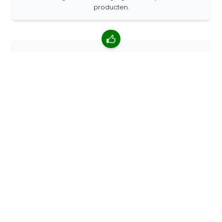
producten.
4.85/5 gemiddelde beoordeling
Meer dan 7400 beoordelingen van klanten van over de
hele wereld. 98% klanten beveelt ons aan.
Gepersonaliseerde bestellingen
68travel is een originele fabrikant, wat betekent dat we
snel gepersonaliseerde bestellingen kunnen maken.
Wij leven voor het avontuur