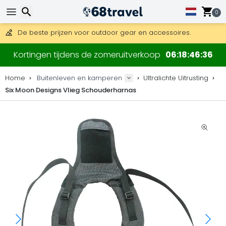
Gratis verzending bij bestellingen boven 169 €.
DHL Express is ook beschikbaar.
0
30 dagen retour, 90 dagen voor houten kaarten en decoraties
De beste prijzen voor outdoor gear en accessoires.
Zoeken
Kortingen tijdens de zomeruitverkoop
06
18
46
35
Home
Buitenleven en kamperen
Ultralichte Uitrusting
Six Moon Designs Vlieg Schouderharnas
Zoeken