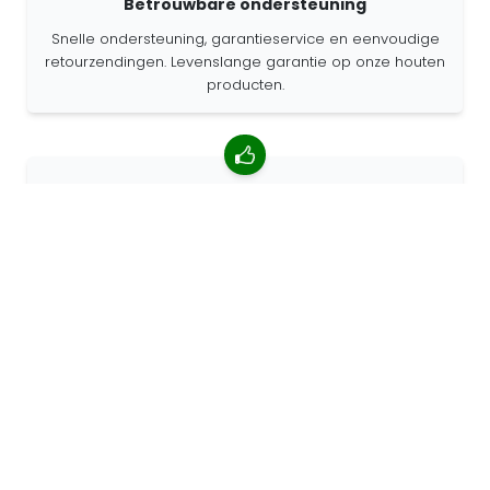
Betrouwbare ondersteuning
Snelle ondersteuning, garantieservice en eenvoudige
retourzendingen. Levenslange garantie op onze houten
producten.
4.85/5 gemiddelde beoordeling
Meer dan 7400 beoordelingen van klanten van over de
hele wereld. 98% klanten beveelt ons aan.
Gepersonaliseerde bestellingen
68travel is een originele fabrikant, wat betekent dat we
snel gepersonaliseerde bestellingen kunnen maken.