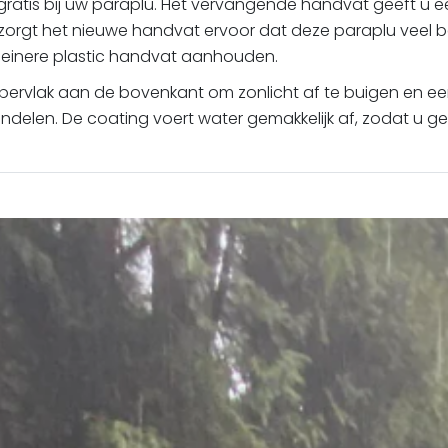
 gratis bij uw paraplu. Het vervangende handvat geeft u 
zorgt het nieuwe handvat ervoor dat deze paraplu veel be
kleinere plastic handvat aanhouden.
oppervlak aan de bovenkant om zonlicht af te buigen en e
delen. De coating voert water gemakkelijk af, zodat u ge