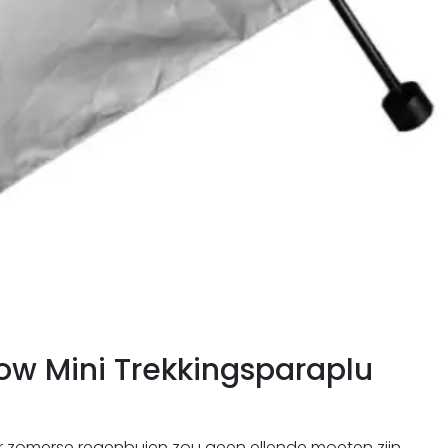
ow Mini Trekkingsparaplu
 zomerse regenbuien zou geen ellende moeten zijn.