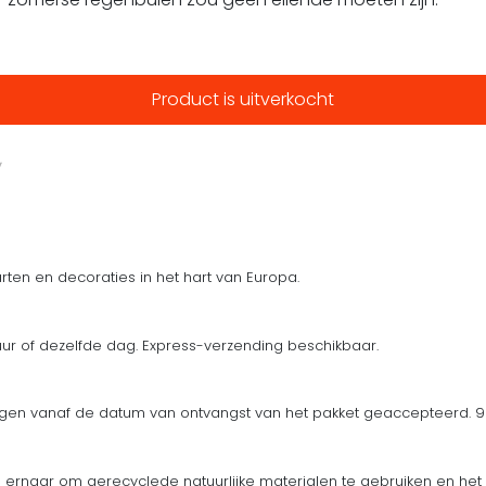
Product is uitverkocht
ten en decoraties in het hart van Europa.
uur of dezelfde dag. Express-verzending beschikbaar.
en vanaf de datum van ontvangst van het pakket geaccepteerd. 90
n ernaar om gerecyclede natuurlijke materialen te gebruiken en het 