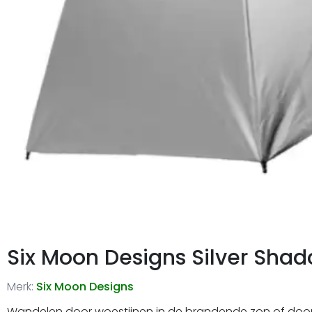
Six Moon Designs Silver Shad
Merk:
Six Moon Designs
Wandelen door woestijnen in de brandende zon of door