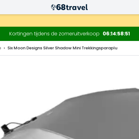
.
Kortingen tijdens de zomeruitverkoop
06
14
58
49
e
Six Moon Designs Silver Shadow Mini Trekkingsparaplu
Zoeken