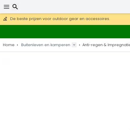
Gratis verzending bij bestellingen boven 169 €.
DHL Express is ook beschikbaar.
Zoeken
30 dagen retour, 90 dagen voor houten kaarten en decoraties
De beste prijzen voor outdoor gear en accessoires.
Home
Buitenleven en kamperen
Anti-regen & Impregnati