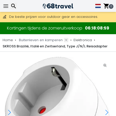
Gratis verzending bij bestellingen boven 169 €.
DHL Express is ook beschikbaar.
0
30 dagen retour, 90 dagen voor houten kaarten en decoraties
De beste prijzen voor outdoor gear en accessoires.
Zoeken
Kortingen tijdens de zomeruitverkoop
06
18
08
59
Home
Buitenleven en kamperen
Elektronica
SKROSS Brazilië, Italië en Zwitserland, Type J/N/L Reisadapter
Zoeken