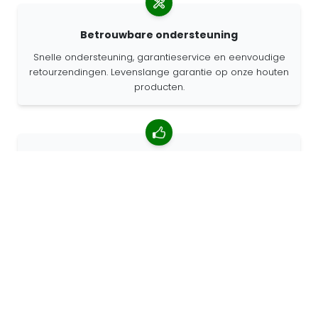
Betrouwbare ondersteuning
Snelle ondersteuning, garantieservice en eenvoudige
retourzendingen. Levenslange garantie op onze houten
producten.
4.85/5 gemiddelde beoordeling
Meer dan 7400 beoordelingen van klanten van over de
hele wereld. 98% klanten beveelt ons aan.
Gepersonaliseerde bestellingen
68travel is een originele fabrikant, wat betekent dat we
snel gepersonaliseerde bestellingen kunnen maken.