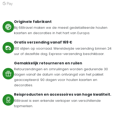
Originele fabrikant
Bij 68travel maken we de meest gedetailleerde houten
kaarten en decoraties in het hart van Europa.
Gratis verzending vanaf 169 €
100 stijlen op voorraad. Wereldwijde verzending binnen 24
uur of dezelfde dag. Express-verzending beschikbaar.
Gemakkelijk retourneren en ruilen
Retourzendingen en omruilingen worden gedurende 30
dagen vanaf de datum van ontvangst van het pakket
geaccepteerd. 90 dagen voor houten kaarten en
decoraties.
Reisproducten en accessoires van hoge kwaliteit.
68travel is een erkende verkoper van verschillende
topmerken.