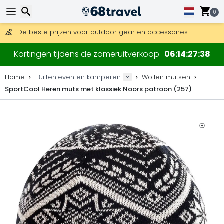
Gratis verzending bij bestellingen boven 169 €.
DHL Express is ook beschikbaar.
0
30 dagen retour, 90 dagen voor houten kaarten en decoraties
De beste prijzen voor outdoor gear en accessoires.
Zoeken
Kortingen tijdens de zomeruitverkoop
06
14
27
38
Home
Buitenleven en kamperen
Wollen mutsen
SportCool Heren muts met klassiek Noors patroon (257)
Zoeken