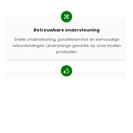
Betrouwbare ondersteuning
Snelle ondersteuning, garantieservice en eenvoudige
retourzendingen. Levenslange garantie op onze houten
producten.
4.85/5 gemiddelde beoordeling
Meer dan 7400 beoordelingen van klanten van over de
hele wereld. 98% klanten beveelt ons aan.
Gepersonaliseerde bestellingen