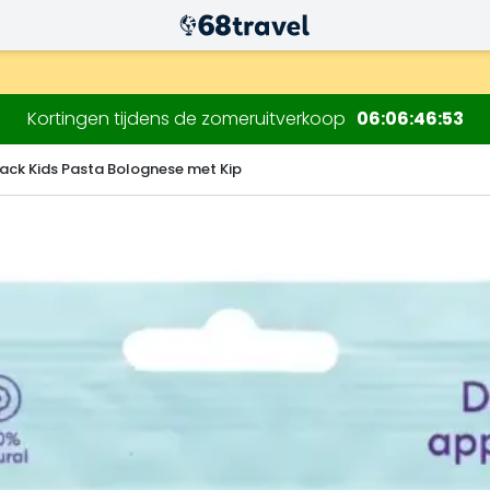
.
Kortingen tijdens de zomeruitverkoop
06
06
46
51
ack Kids Pasta Bolognese met Kip
Zoeken