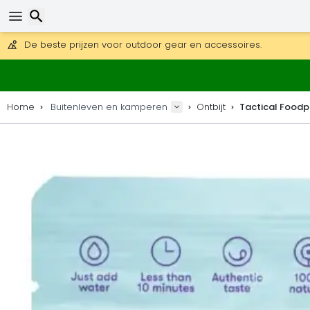
Gratis verzending bij bestellingen boven 169 €.
DHL Express is ook beschikbaar.
30 dagen retour, 90 dagen voor houten kaarten en decoraties
De beste prijzen voor outdoor gear en accessoires.
Zoeken
Home
Buitenleven en kamperen
Ontbijt
Tactical Foodp