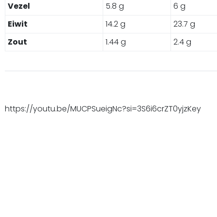
Vezel
5.8 g
6 g
Eiwit
14.2 g
23.7 g
Zout
1.44 g
2.4 g
https://youtu.be/MUCPSueigNc?si=3S6i6crZT0yjzKey