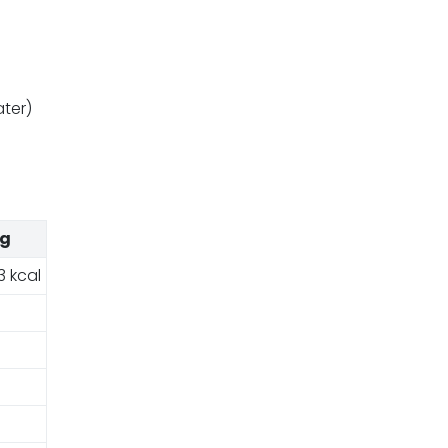
ter)
0g
3 kcal