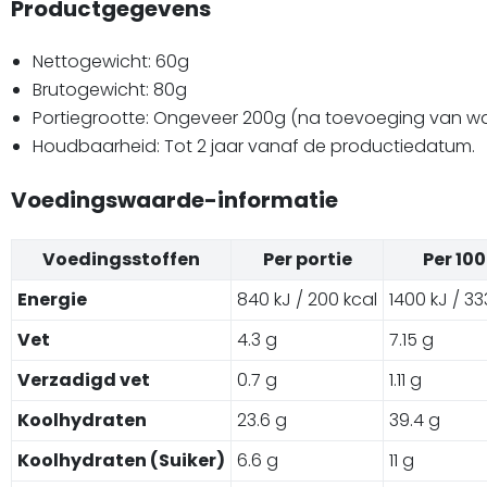
Productgegevens
Nettogewicht: 60g
Brutogewicht: 80g
Portiegrootte: Ongeveer 200g (na toevoeging van wa
Houdbaarheid: Tot 2 jaar vanaf de productiedatum.
Voedingswaarde-informatie
Voedingsstoffen
Per portie
Per 10
Energie
840 kJ / 200 kcal
1400 kJ / 33
Vet
4.3 g
7.15 g
Verzadigd vet
0.7 g
1.11 g
Koolhydraten
23.6 g
39.4 g
Koolhydraten (Suiker)
6.6 g
11 g