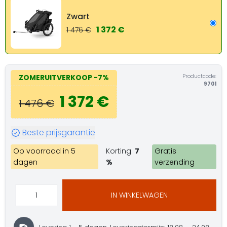
Zwart
1 372 €
1 476 €
Productcode:
ZOMERUITVERKOOP
-7%
9701
1 372 €
1 476 €
Beste prijsgarantie
Op voorraad in 5
Korting:
7
Gratis
dagen
%
verzending
IN WINKELWAGEN