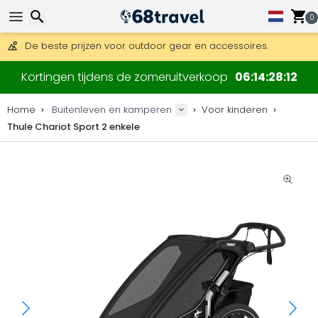
0
Gratis verzending bij bestellingen boven 169 €.
DHL Express is ook beschikbaar.
30 dagen retour, 90 dagen voor houten kaarten en decoraties
Zoeken
De beste prijzen voor outdoor gear en accessoires.
Kortingen tijdens de zomeruitverkoop
06
14
28
11
Home
Buitenleven en kamperen
Voor kinderen
Thule Chariot Sport 2 enkele
Zoeken