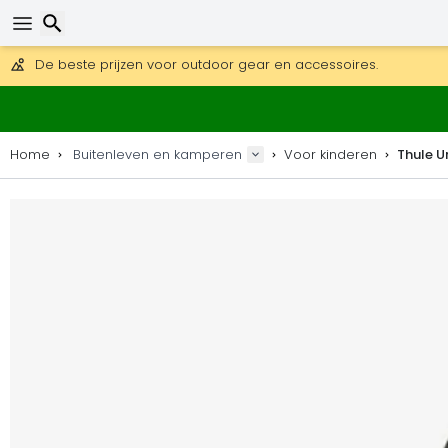
Gratis verzending bij bestellingen boven 169 €.
DHL Express is ook beschikbaar.
30 dagen retour, 90 dagen voor houten kaarten en decoraties
De beste prijzen voor outdoor gear en accessoires.
Zoeken
Home
Buitenleven en kamperen
Voor kinderen
Thule U