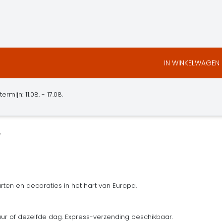
IN WINKELWAGEN
ermijn: 11.08. - 17.08.
ten en decoraties in het hart van Europa.
uur of dezelfde dag. Express-verzending beschikbaar.