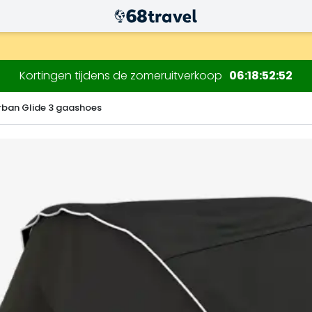
.
Kortingen tijdens de zomeruitverkoop
06
18
52
51
rban Glide 3 gaashoes
Zoeken