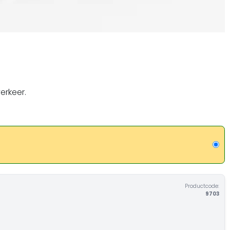
erkeer.
Productcode:
9703