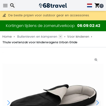
Gratis verzending bij bestellingen boven 169 €.
DHL Express is ook beschikbaar.
0
30 dagen retour, 90 dagen voor houten kaarten en decoraties
De beste prijzen voor outdoor gear en accessoires.
Zoeken
Kortingen tijdens de zomeruitverkoop
06
09
02
41
Home
Buitenleven en kamperen
Voor kinderen
Thule voetenzak voor kinderwagens Urban Glide
Zoeken