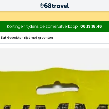
.
Kortingen tijdens de zomeruitverkoop
06
13
18
44
 Eat Gebakken rijst met groenten
Zoeken