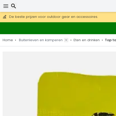
Gratis verzending bij bestellingen boven 169 €.
DHL Express is ook beschikbaar.
30 dagen retour, 90 dagen voor houten kaarten en decoraties
De beste prijzen voor outdoor gear en accessoires.
Zoeken
Home
Buitenleven en kamperen
Eten en drinken
Top to