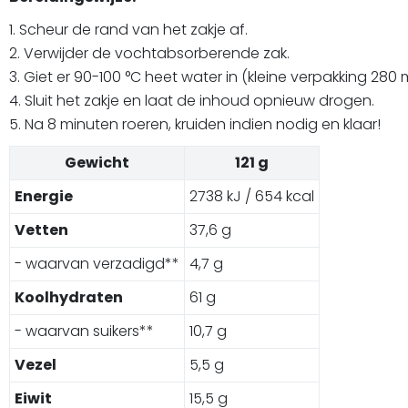
1. Scheur de rand van het zakje af.
2. Verwijder de vochtabsorberende zak.
3. Giet er 90-100 °C heet water in (kleine verpakking 280 
4. Sluit het zakje en laat de inhoud opnieuw drogen.
5. Na 8 minuten roeren, kruiden indien nodig en klaar!
Gewicht
121 g
Energie
2738 kJ / 654 kcal
Vetten
37,6 g
- waarvan verzadigd**
4,7 g
Koolhydraten
61 g
- waarvan suikers**
10,7 g
Vezel
5,5 g
Eiwit
15,5 g