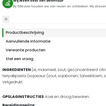
Wij leven voor het avontuur
Bij 68travel houden we van reizen en ontdekken. Wij streve
Productbeschrijving
Aanvullende informatie
Verwante producten
Stel een vraag
INGREDIENTEN
:(ei, maïsmeel, zout, geconcentreerd citro
teriyakipasta (sojasaus (zout, sojabonen, tarwebloem, suik
vetgedrukt.
OPSLAGINSTRUCTIES
: Koel en droog bewaren.
Bereidingswijze: