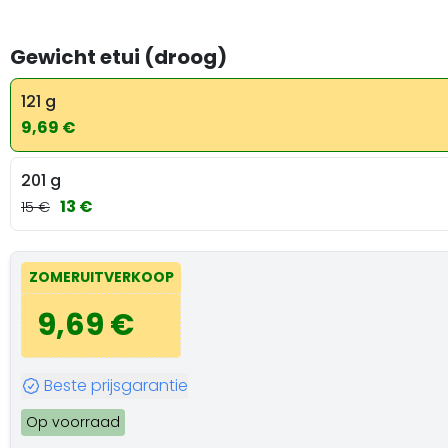
Gewicht etui (droog)
121 g
9,69 €
201 g
13 €
15 €
ZOMERUITVERKOOP
9,69 €
Beste prijsgarantie
Op voorraad