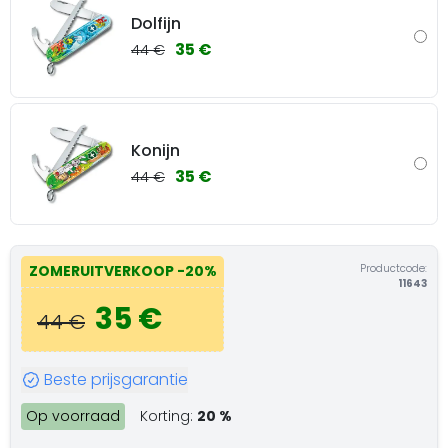
Dolfijn
35 €
44 €
Konijn
35 €
44 €
Productcode:
ZOMERUITVERKOOP
-20%
11643
35 €
44 €
Beste prijsgarantie
Op voorraad
Korting:
20 %