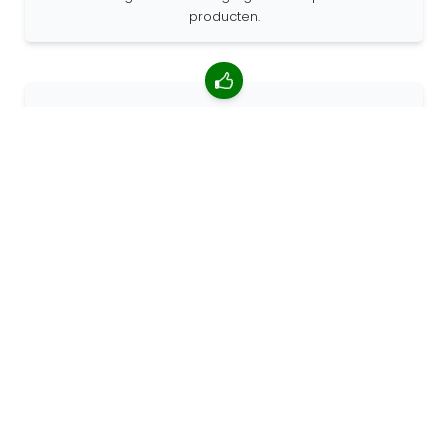
producten.
4.85/5 gemiddelde beoordeling
Meer dan 7400 beoordelingen van klanten van over de
hele wereld. 98% klanten beveelt ons aan.
Gepersonaliseerde bestellingen
68travel is een originele fabrikant, wat betekent dat we
snel gepersonaliseerde bestellingen kunnen maken.