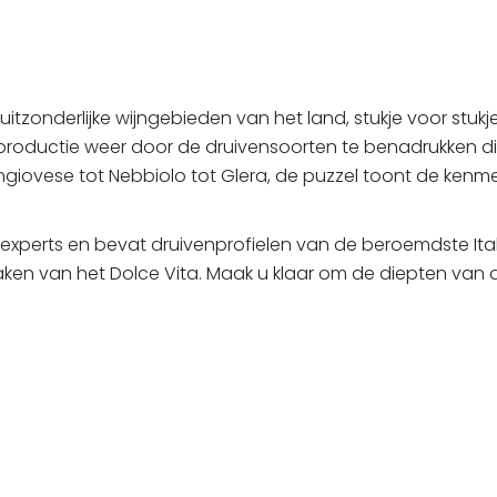
itzonderlijke wijngebieden van het land, stukje voor stuk
jnproductie weer door de druivensoorten te benadrukken di
ovese tot Nebbiolo tot Glera, de puzzel toont de kenmer
perts en bevat druivenprofielen van de beroemdste Ital
en van het Dolce Vita. Maak u klaar om de diepten van de