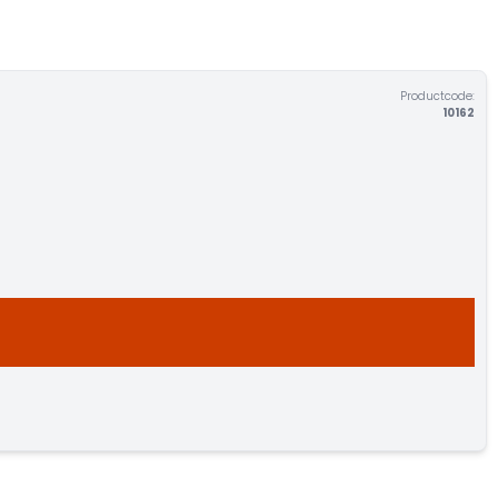
Productcode:
10162