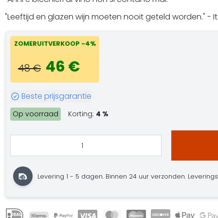
"Leeftijd en glazen wijn moeten nooit geteld worden." - 
ZOMERUITVERKOOP -4%
46 €
48 €
Beste prijsgarantie
Op voorraad
Korting:
4 %
Levering 1 - 5 dagen. Binnen 24 uur verzonden. Leveringster