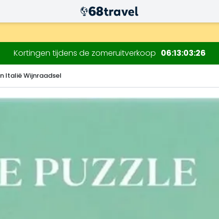
.
Kortingen tijdens de zomeruitverkoop
06
13
03
24
n Italië Wijnraadsel
Zoeken