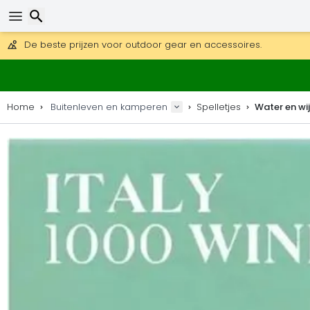
Gratis verzending bij bestellingen boven 169 €.
DHL Express is ook beschikbaar.
Zoeken
30 dagen retour, 90 dagen voor houten kaarten en decoraties
De beste prijzen voor outdoor gear en accessoires.
Home
Buitenleven en kamperen
Spelletjes
Water en wij